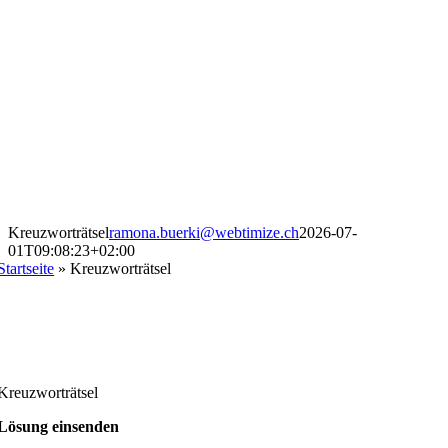
Kreuzworträtsel
ramona.buerki@webtimize.ch
2026-07-
01T09:08:23+02:00
Startseite
»
Kreuzworträtsel
Kreuzworträtsel
Lösung einsenden