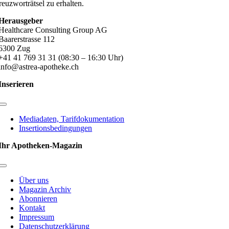
euzworträtsel zu erhalten.
Herausgeber
Healthcare Consulting Group AG
Baarerstrasse 112
6300 Zug
+41 41 769 31 31 (08:30 – 16:30 Uhr)
info@astrea-apotheke.ch
Inserieren
Toggle
Navigation
Mediadaten, Tarifdokumentation
Insertionsbedingungen
Ihr Apotheken-Magazin
Toggle
Navigation
Über uns
Magazin Archiv
Abonnieren
Kontakt
Impressum
Datenschutzerklärung